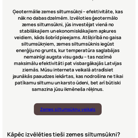
Ģeotermālie zemes siltumsūkņi – efektivitāte, kas
nāk no dabas dzelmēm. Izvēloties ģeotermālo
zemes siltumsūkni, jūs investējat vienā no
stabilākajiem un ekonomiskākajiem apkures
veidiem, kāds šobrīd pieejams. Atšķirībā no gaisa
siltumsūkņiem, zemes siltumsūknis iegūst
enerģiju no grunts, kur temperatūra saglabājas
nemainīgi augsta visu gadu – tas nozīmē
maksimālu efektivitāti pat visbargākajās Latvijas
ziemās. Mūsu interneta veikalā atradīsiet
jaunākās paaudzes iekārtas, kas nodrošina ne tikai
patīkamu siltumu un karsto ūdeni, bet arī būtiski
samazina jūsu ikmēneša rēķinus.
Zemes siltumsūkņu veikals
Kāpēc izvēlēties tieši zemes siltumsūkni?