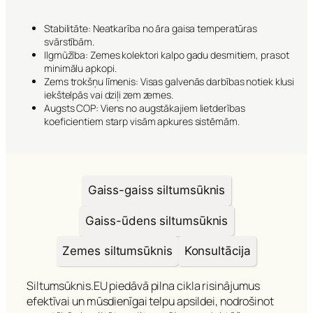
Stabilitāte: Neatkarība no āra gaisa temperatūras
svārstībām.
Ilgmūžība: Zemes kolektori kalpo gadu desmitiem, prasot
minimālu apkopi.
Zems trokšņu līmenis: Visas galvenās darbības notiek klusi
iekštelpās vai dziļi zem zemes.
Augsts COP: Viens no augstākajiem lietderības
koeficientiem starp visām apkures sistēmām.
Gaiss-gaiss siltumsūknis
Gaiss-ūdens siltumsūknis
Zemes siltumsūknis
Konsultācija
Siltumsūknis.EU piedāvā pilna cikla risinājumus
efektīvai un mūsdienīgai telpu apsildei, nodrošinot