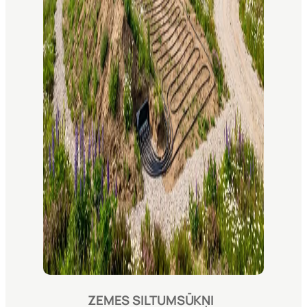
ZEMES SILTUMSŪKŅI