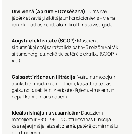
Divi vienā (Apkure + Dzesēšana)
: Jums nav
jāpērk atsevišķi sildītājs un kondicionieris – viena
iekārta nodrošina ideālu mikroklimatu visu gadu.
Augsta efektivitāte (SCOP)
: Mūsdienu
siltumsūkņi spēj saražot līdz pat 4–5 reizēm vairāk
siltumenerģijas, nekā tie patērē elektrību (SCOP >
4.0).
Gaisa attīrīšana un filtrācija
: Vairums modeļu ir
aprīkoti ar moderniem filtriem, kas attīra telpas
gaisu no putekļiem, ziedputekšņiem, vīrusiem un
nepatīkamiem aromātiem.
Ideāls risinājums vasarnīcām
: Daudziem
modeļiem ir +8°C / +10°C uzturēšanas funkcija,
kas neļauj mājai aizsalt ziemā, patērējot minimālu
elektroenerģiju.