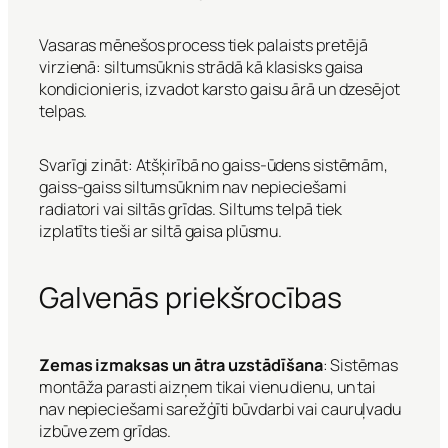
Vasaras mēnešos process tiek palaists pretējā
virzienā: siltumsūknis strādā kā klasisks gaisa
kondicionieris, izvadot karsto gaisu ārā un dzesējot
telpas.
Svarīgi zināt: Atšķirībā no gaiss-ūdens sistēmām,
gaiss-gaiss siltumsūknim nav nepieciešami
radiatori vai siltās grīdas. Siltums telpā tiek
izplatīts tieši ar siltā gaisa plūsmu.
Galvenās priekšrocības
Zemas izmaksas un ātra uzstādīšana
: Sistēmas
montāža parasti aizņem tikai vienu dienu, un tai
nav nepieciešami sarežģīti būvdarbi vai cauruļvadu
izbūve zem grīdas.