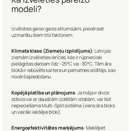
modeli?
Izvēloties gaiss-gaiss siltumsūkni, pievērsiet
uzmanību šiem trīs faktoriem:
Klimata klase (Ziemeļu izpildījums)
: Latvijas
ziemām izvēlieties ierīces, kas ir rūpnieciski
pielāgotas darbam līdz -25°C vai -30°C. Tām āra
blokā ir iebūvēts kartera un pamatnes sildītājs, kas
novērš apledošanu.
Kopējā platība un plānojums
: Ja māja ir divos
stāvos vai ar daudzām izolētām istabām, var būt
nepieciešama Multi-Split sistēma (viens āra bloks
un vairāki iekšējie bloki).
Energoefektivitātes marķējums
: Meklējiet