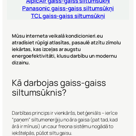
AlpicAir gaiss-gaiss siltumsūkņi
Panasonic gaiss-gaiss siltumsūkņi
TCL gaiss-gaiss siltumsūkņi
Mūsu interneta veikalā kondicionieri.eu
atradīsiet rūpīgi atlasītas, pasaulē atzītu zīmolu
iekārtas, kas izceļas ar augstu
energoefektivitāti, klusu darbību un modernu
dizainu.
Kā darbojas gaiss-gaiss
siltumsūknis?
Darbības princips ir vienkāršs, bet ģeniāls – ierīce
“paņem” siltumenerģiju no āra gaisa (pat tad, kad
ārā ir mīnusi) un caur freona sistēmu nogādā to
iekštelpās, pūšot siltu gaisu.