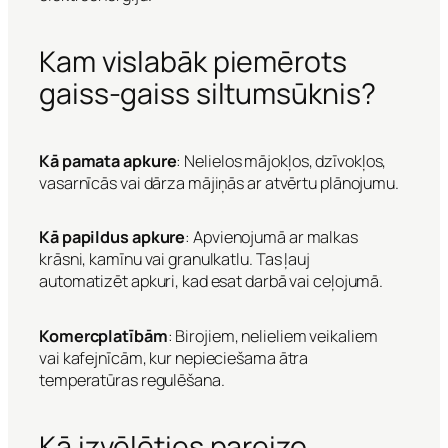
Kam vislabāk piemērots
gaiss-gaiss siltumsūknis?
Kā pamata apkure
: Nelielos mājokļos, dzīvokļos,
vasarnīcās vai dārza mājiņās ar atvērtu plānojumu.
Kā papildus apkure
: Apvienojumā ar malkas
krāsni, kamīnu vai granulkatlu. Tas ļauj
automatizēt apkuri, kad esat darbā vai ceļojumā.
Komercplatībām
: Birojiem, nelieliem veikaliem
vai kafejnīcām, kur nepieciešama ātra
temperatūras regulēšana.
Kā izvēlēties pareizo