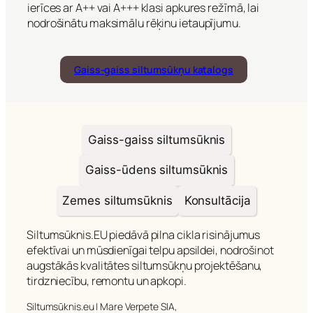
ierīces ar A++ vai A+++ klasi apkures režīmā, lai
nodrošinātu maksimālu rēķinu ietaupījumu.
Gaiss-gaiss siltumsūkņu katalogs
Gaiss-gaiss siltumsūknis
Gaiss-ūdens siltumsūknis
Zemes siltumsūknis
Konsultācija
Siltumsūknis.EU piedāvā pilna cikla risinājumus
efektīvai un mūsdienīgai telpu apsildei, nodrošinot
augstākās kvalitātes siltumsūkņu projektēšanu,
tirdzniecību, remontu un apkopi.
Siltumsūknis.eu | Mare Verpete SIA,