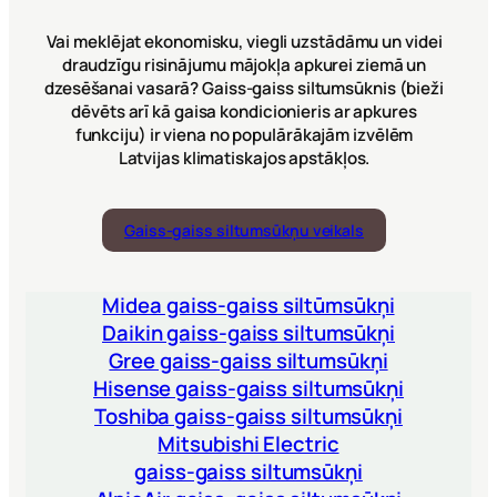
Vai meklējat ekonomisku, viegli uzstādāmu un videi
draudzīgu risinājumu mājokļa apkurei ziemā un
dzesēšanai vasarā? Gaiss-gaiss siltumsūknis (bieži
dēvēts arī kā gaisa kondicionieris ar apkures
funkciju) ir viena no populārākajām izvēlēm
Latvijas klimatiskajos apstākļos.
Gaiss-gaiss siltumsūkņu veikals
Midea gaiss-gaiss siltūmsūkņi
Daikin gaiss-gaiss siltumsūkņi
Gree gaiss-gaiss siltumsūkņi
Hisense gaiss-gaiss siltumsūkņi
Toshiba gaiss-gaiss siltumsūkņi
Mitsubishi Electric
gaiss-gaiss siltumsūkņi